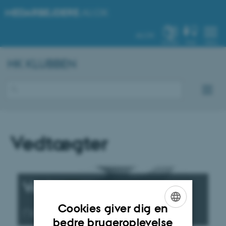
MEDARBEJDERE
.AU.DK
AU.DK
SYSTEM
FIND
MENU
HK KLUBBEN
Vedtægter
Vedtægter
- hent dem
Cookies giver dig en
nedenfor
ENGLISH
bedre brugeroplevelse