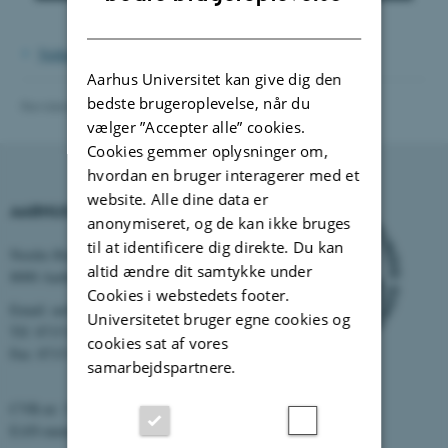
DANISH
Vedtaegter_HK-klubben_01.pdf
Aarhus Universitet kan give dig den
bedste brugeroplevelse, når du
Revideret 22.03.2021
-
Annette Kudahl Jensen
vælger ”Accepter alle” cookies.
Cookies gemmer oplysninger om,
hvordan en bruger interagerer med et
website. Alle dine data er
AARHUS UNIVERSITET
anonymiseret, og de kan ikke bruges
til at identificere dig direkte. Du kan
Nordre Ringgade 1
altid ændre dit samtykke under
8000 Aarhus
Cookies i webstedets footer.
Email: au@au.dk
Universitetet bruger egne cookies og
Tlf: 8715 0000
cookies sat af vores
Fax: 8715 0201
samarbejdspartnere.
CVR-nr: 31119103
EAN-numre:
www.au.dk/eannumre