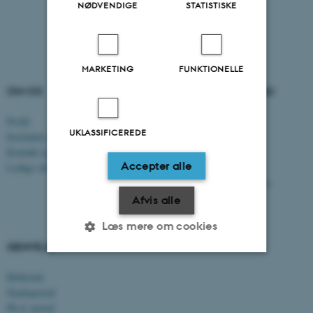
NØDVENDIGE
STATISTISKE
MARKETING
FUNKTIONELLE
OM OS
UDDANNELSER PÅ AU
Profil
Bachelor
UKLASSIFICEREDE
Institutter og fakulteter
Kandidat
Kontakt og kort
Ingeniør
Accepter alle
Ledige stillinger
Ph.d.
Efter- og videreuddannelse
Afvis alle
Læs mere om cookies
GENVEJE
Bibliotek
Nødvendige
Statistiske
Marketing
Studieportal
Funktionelle
Uklassificerede
Ph.d.-portal